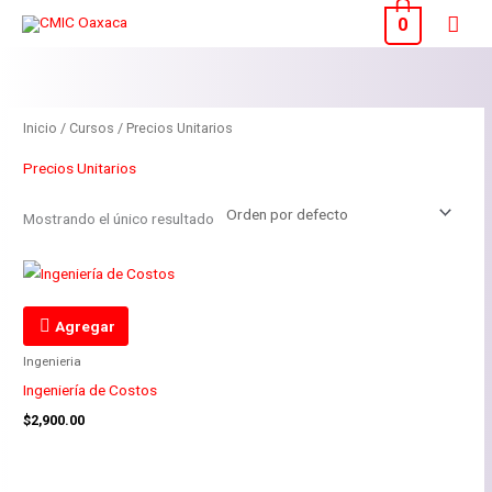
Ir
Men
0
al
princ
contenido
Inicio
/
Cursos
/ Precios Unitarios
Precios Unitarios
Mostrando el único resultado
Agregar
Ingenieria
Ingeniería de Costos
$
2,900.00