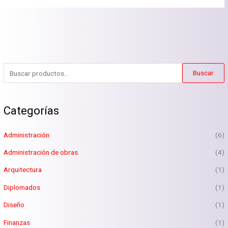
B
Buscar
u
s
Categorías
c
a
Administración
(6)
r
p
Administración de obras
(4)
o
Arquitectura
(1)
r
Diplomados
(1)
:
Diseño
(1)
Finanzas
(1)