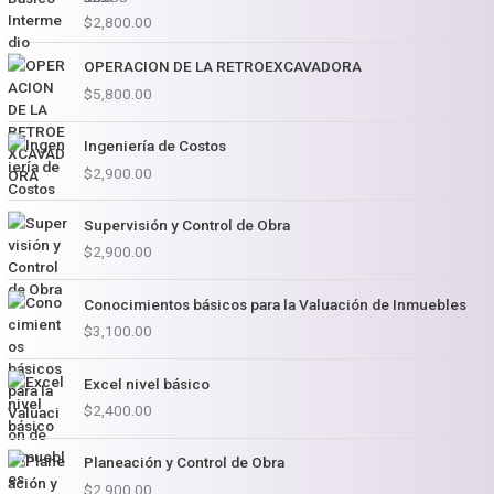
Valorado en
$
2,800.00
5.00
de 5
OPERACION DE LA RETROEXCAVADORA
$
5,800.00
Ingeniería de Costos
$
2,900.00
Supervisión y Control de Obra
$
2,900.00
Conocimientos básicos para la Valuación de Inmuebles
$
3,100.00
Excel nivel básico
$
2,400.00
Planeación y Control de Obra
$
2,900.00