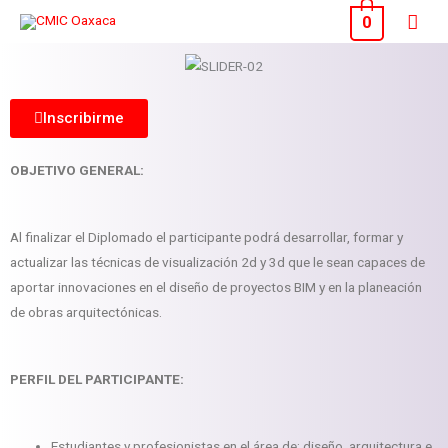
Ir
Men
0
al
princ
contenido
Inscribirme
OB
J
ETIVO GENERAL:
Al finalizar el Diplomado el participante podrá desarrollar, formar y
actualizar las técnicas de visualización 2d y 3d que le sean capaces de
aportar innovaciones en el diseño de proyectos BIM y en la planeación
de obras arquitectónicas.
P
ERFIL DEL PARTICIPANTE:
Estudiantes y profesionistas en el área de: diseño, arquitectura e