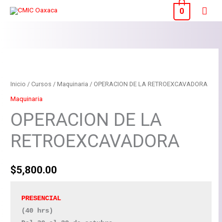
Ir
Men
0
al
princ
contenido
OPERACION
DE
LA
Inicio
/
Cursos
/
Maquinaria
/ OPERACION DE LA RETROEXCAVADORA
RETROEXCAVADORA
Maquinaria
cantidad
OPERACION DE LA
RETROEXCAVADORA
$
5,800.00
(40 hrs)
