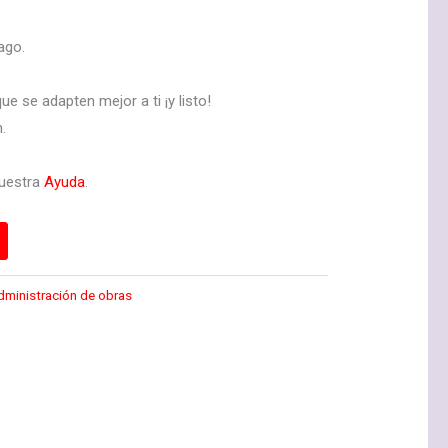
ago.
ue se adapten mejor a ti ¡y listo!
.
nuestra
Ayuda
.
dministración de obras