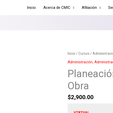
Inicio
Acerca de CMIC
Afiliación
Se
Planeación
Inicio
/
Cursos
/
Administraci
y
Administración
,
Administra
Control
Planeació
de
Obra
Obra
cantidad
$
2,900.00
VIRTUAL