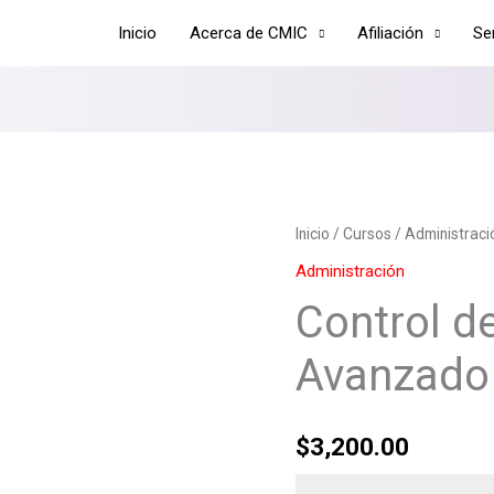
Inicio
Acerca de CMIC
Afiliación
Se
Control
Inicio
/
Cursos
/
Administraci
de
Administración
Obra
Control d
con
Excel
Avanzado
Avanzado
cantidad
$
3,200.00