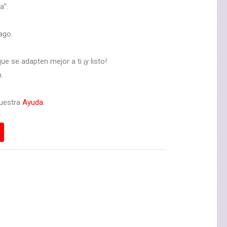
a”.
ago.
ue se adapten mejor a ti ¡y listo!
.
nuestra
Ayuda
.