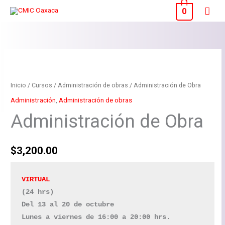
Ir
Men
0
al
princ
contenido
Administración
de
Obra
Inicio
/
Cursos
/
Administración de obras
/ Administración de Obra
cantidad
Administración
,
Administración de obras
Administración de Obra
$
3,200.00
VIRTUAL 
(24 hrs)
Lunes a viernes de 16:00 a 20:00 hrs.