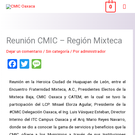
Ir
Men
0
al
princ
contenido
Reunión CMIC – Región Mixteca
Dejar un comentario
/
Sin categoría
/ Por
administrador
F
T
M
a
wi
es
ce
tt
s
Reunión en la Heroica Ciudad de Huajuapan de León, entre el
Encuentro Fraternidad Mixteca, A.C., Presidentes Electos de la
b
er
a
Mixteca Baja, CMIC Oaxaca y CATEM, en la cual se tuvo la
o
g
participación del LCP.
Misael Elorza
Aguilar, Presidente de la
o
e
#CMIC
Delegación Oaxaca, el Ing. Luis Vásquez Esteban, Director
k
Interino del
ITC Campus Oaxaca
y el Arq. Mario Reyes Navarro,
donde se dio a conocer la gama de servicios y beneficios que la
CMIC ofrece a los Municipios a través de sus Instituciones